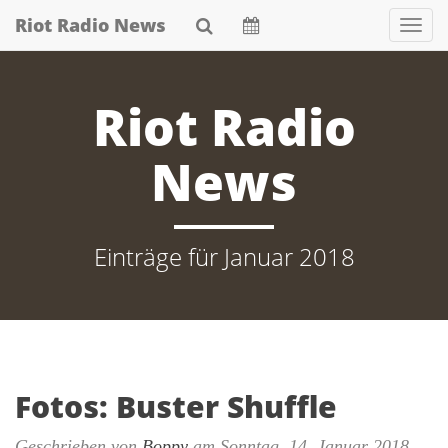
Skip
Riot Radio News
Nav
to
main
content
Riot Radio
News
Einträge für Januar 2018
Fotos: Buster Shuffle
Geschrieben von
Boppy
am
Sonntag, 14. Januar 2018