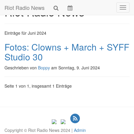
Skip
Riot Radio News
Riot Radio News
Navig
to
main
content
Einträge für Juni 2024
Fotos: Clowns + March + SYFF
Studio 30
Geschrieben von
Boppy
am
Sonntag, 9. Juni 2024
Seite 1 von 1, insgesamt 1 Einträge
Copyright © Riot Radio News 2024 |
Admin