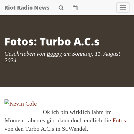
Skip
Riot Radio News
Nav
to
main
content
Fotos: Turbo A.C.s
Geschrieben von
Boppy
am
Sonntag, 11. August
2024
Ok ich bin wirklich lahm im
Moment, aber es gibt dann doch endlich die
Fotos
von den Turbo A.C.s in St.Wendel.