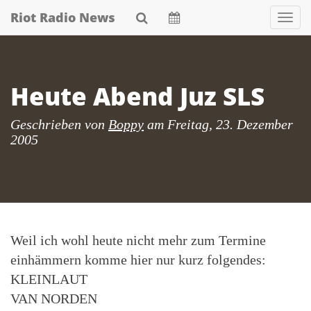
Skip
Riot Radio News
Nav
to
main
content
Heute Abend Juz SLS
Geschrieben von
Boppy
am
Freitag, 23. Dezember
2005
Weil ich wohl heute nicht mehr zum Termine
einhämmern komme hier nur kurz folgendes:
KLEINLAUT
VAN NORDEN