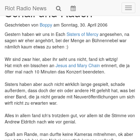
Skip
Riot Radio News
Schall und Rauch
Navig
to
main
content
Geschrieben von
Boppy
am
Sonntag, 30. April 2006
Gestern haben wir uns in Esch
Sisters of Mercy
angesehen, na
sagen wir eher angehört, bei der Menge an Bühnennebel war
nämlich kaum etwas zu sehen :)
Wir sind zwar hier, aber ihr seht uns nicht, fand ich witzig!
Hat mich ein bisschen an
Jesus and Mary Chain
erinnert, die ja
öfter mal nach 10 Minuten das Konzert beendeten.
Sisters haben aber auch nicht wirklich lange gespielt, schade
außerdem, dass doch der ein oder andere Hit gefehlt hat, was bei
einer Band, die ja nicht gerade mit Neuveröffentlichungen um sich
wirft nicht zu erwarten war.
Alles in allem fand ich's trotzdem gut, vor allem ist die Stimme von
Andrew Eldritch nach wie vor genial.
Spaß am Rande, man durfte keine Kameras mitnehmen, ok aber