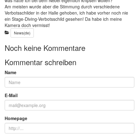
was hätte ich bei dem Nebel eigentlich knipsen wollen?
Am meisten wurde aber die Stimmung durch verschiedene
Verbotsschilder in der Halle gehoben, ich habe vorher noch nie
ein Stage-Diving-Verbotsschild gesehen! Da habe ich meine
Kamera doch vermisst!
Kategorien:
News(de)
Noch keine Kommentare
Kommentar schreiben
Name
E-Mail
Homepage