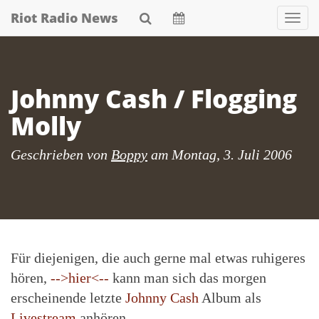
Skip
Riot Radio News
Nav
to
main
content
Johnny Cash / Flogging
Molly
Geschrieben von
Boppy
am
Montag, 3. Juli 2006
Für diejenigen, die auch gerne mal etwas ruhigeres
hören,
-->hier<--
kann man sich das morgen
erscheinende letzte
Johnny Cash
Album als
Livestream
anhören.