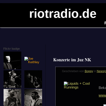
riotradio.de
Flickr badge
Konzerte im Juz NK
Geschrieben von
Boppy
in
News(
Beka
www