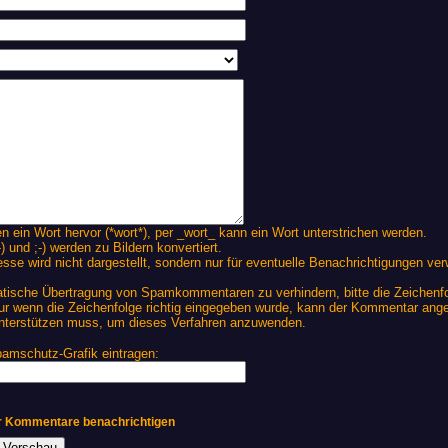
ein Wort hervor (*wort*), per _wort_ kann ein Wort unterstrichen werden.
) und ;-) werden zu Bildern konvertiert.
se wird nicht dargestellt, sondern nur für eventuelle Benachrichtigungen ve
ische Übertragung von Spamkommentaren zu verhindern, bitte die Zeichenfolg
r wenn die Zeichenfolge richtig eingegeben wurde, kann der Kommentar ang
unterstützen muss, um dieses Verfahren anzuwenden.
pamschutz-Grafik eintragen:
er Kommentare benachrichtigen