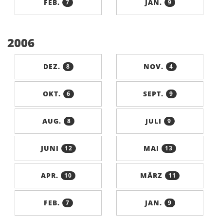
FEB.
JAN.
7
9
2006
DEZ.
NOV.
8
4
OKT.
SEPT.
6
9
AUG.
JULI
8
9
JUNI
MAI
12
13
APR.
MÄRZ
10
11
FEB.
JAN.
7
9