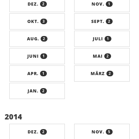
DEZ.
NOV.
2
1
OKT.
SEPT.
3
2
AUG.
JULI
2
1
JUNI
MAI
1
2
APR.
MÄRZ
1
2
JAN.
2
2014
DEZ.
NOV.
2
5