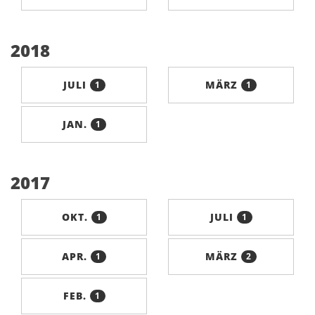
2018
JULI
MÄRZ
1
1
JAN.
1
2017
OKT.
JULI
1
1
APR.
MÄRZ
1
2
FEB.
1