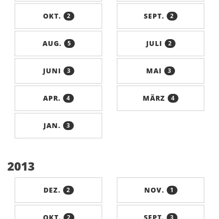
OKT.
SEPT.
2
2
AUG.
JULI
5
2
JUNI
MAI
3
3
APR.
MÄRZ
4
4
JAN.
3
2013
DEZ.
NOV.
2
1
OKT.
SEPT.
2
3