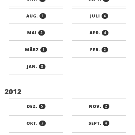
AUG.
JULI
1
4
MAI
APR.
2
4
MÄRZ
FEB.
1
2
JAN.
3
2012
DEZ.
NOV.
5
2
OKT.
SEPT.
3
4