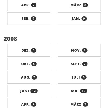
APR.
MÄRZ
7
8
FEB.
JAN.
6
9
2008
DEZ.
NOV.
6
8
OKT.
SEPT.
5
7
AUG.
JULI
7
6
JUNI
MAI
12
10
APR.
MÄRZ
9
7