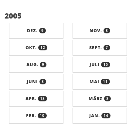
2005
DEZ.
NOV.
9
8
OKT.
SEPT.
12
7
AUG.
JULI
9
10
JUNI
MAI
8
11
APR.
MÄRZ
13
8
FEB.
JAN.
10
14