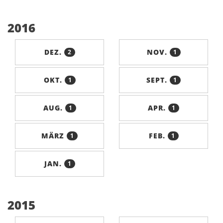
2016
DEZ.
NOV.
2
1
OKT.
SEPT.
1
1
AUG.
APR.
1
1
MÄRZ
FEB.
1
1
JAN.
1
2015