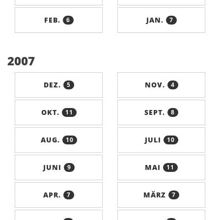
FEB.
JAN.
6
7
2007
DEZ.
NOV.
5
4
OKT.
SEPT.
11
8
AUG.
JULI
10
10
JUNI
MAI
9
11
APR.
MÄRZ
7
7