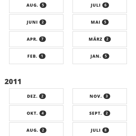
AUG.
JULI
5
6
JUNI
MAI
2
5
APR.
MÄRZ
7
2
FEB.
JAN.
1
5
2011
DEZ.
NOV.
2
3
OKT.
SEPT.
4
2
AUG.
JULI
2
8