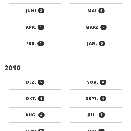
JUNI
MAI
2
6
APR.
MÄRZ
1
2
FEB.
JAN.
4
5
2010
DEZ.
NOV.
5
4
OKT.
SEPT.
4
4
AUG.
JULI
4
1