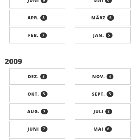
JUNI
MAI
8
6
APR.
MÄRZ
8
6
FEB.
JAN.
7
5
2009
DEZ.
NOV.
3
4
OKT.
SEPT.
5
5
AUG.
JULI
7
8
JUNI
MAI
7
6