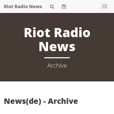
Skip
Riot Radio News
Nav
to
main
content
Riot Radio
News
Archive
News(de) - Archive